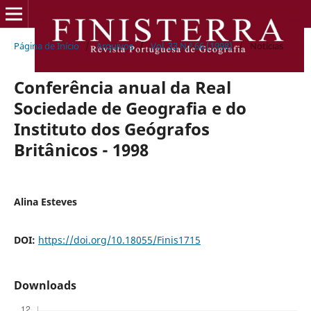
Página de Início
/
Arquivos
/
Vol. 33 N.º 66 (1998)
/
Notícias
Conferência anual da Real
Sociedade de Geografia e do
Instituto dos Geógrafos
Britânicos - 1998
Alina Esteves
DOI:
https://doi.org/10.18055/Finis1715
Downloads