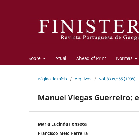
Sobre
Atual
Ahead of Print
Normas
Página de Início
/
Arquivos
/
Vol. 33 N.º 65 (1998)
Manuel Viegas Guerreiro: 
Maria Lucinda Fonseca
Francisco Melo Ferreira