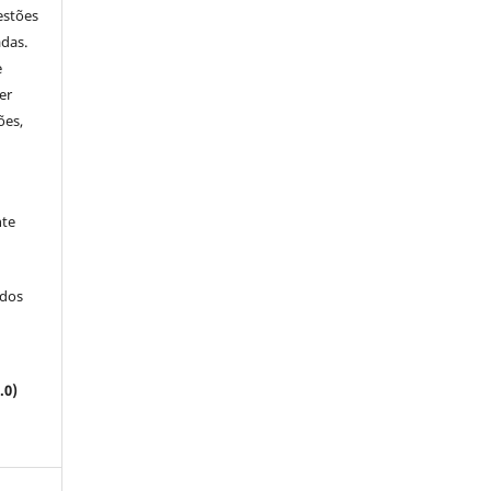
estões
adas.
e
er
ões,
nte
ados
.0)