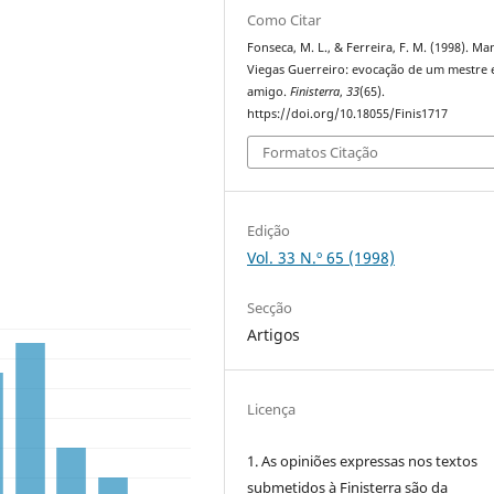
Como Citar
Fonseca, M. L., & Ferreira, F. M. (1998). Ma
Viegas Guerreiro: evocação de um mestre 
amigo.
Finisterra
,
33
(65).
https://doi.org/10.18055/Finis1717
Formatos Citação
Edição
Vol. 33 N.º 65 (1998)
Secção
Artigos
Licença
1. As opiniões expressas nos textos
submetidos à Finisterra são da