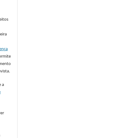
eitos
eira
ença
ermite
imento
vista.
 a
e
rer
s