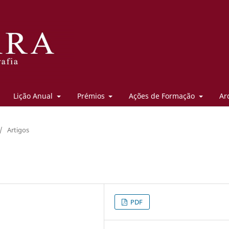
Lição Anual
Prémios
Ações de Formação
Ar
/
Artigos
PDF