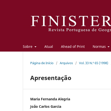
Sobre
Atual
Ahead of Print
Normas
Página de Início
/
Arquivos
/
Vol. 33 N.º 65 (1998)
Apresentação
Maria Fernanda Alegria
João Carlos Garcia