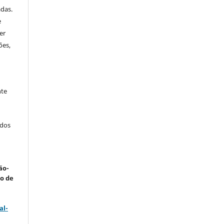
adas.
e
er
ões,
nte
ados
ão-
ão de
al-