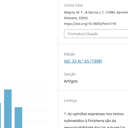
Como Citar
Alegria, M. F., & Garcia, J. C. (1998). Aprese
Finisterra
,
33
(65).
https://doi.org/10.18055/Finis1718
Formatos Citação
Edição
Vol. 33 N.º 65 (1998)
Secção
Artigos
Licença
1. As opiniões expressas nos textos
submetidos à Finisterra são da
responsabilidade dos/as autores/as.