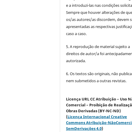
e a introduzi-las nas condições solicit
Sempre que houver alterações de qu
os/as autores/as discordem, devem s
apresentadas as respectivas justificaç
caso a caso.
5. A reprodução de material sujeito a
direitos de autor/a foi antecipadame
autorizada.
6. Os textos são originais, não public
nem submetidos a outras revistas.
Licença URL CC Atribuição – Uso N
Comercial – Proibição de Realizaç
Obras Derivadas (BY-NC-ND)
(
Licença Internacional Creative
Commons Atribuição-NãoComerci
SemDerivações 4.0
)