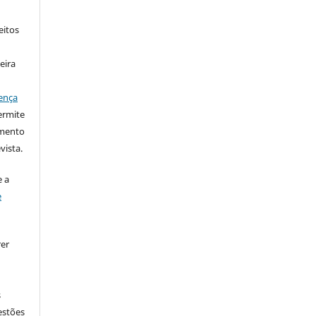
eitos
eira
ença
ermite
imento
vista.
 a
e
rer
s
estões