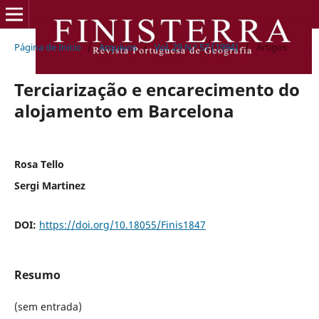
Página de Início
/
Arquivos
/
Vol. 29 N.º 57 (1994)
/
Artigos
Terciarização e encarecimento do
alojamento em Barcelona
Rosa Tello
Sergi Martinez
DOI:
https://doi.org/10.18055/Finis1847
Resumo
(sem entrada)