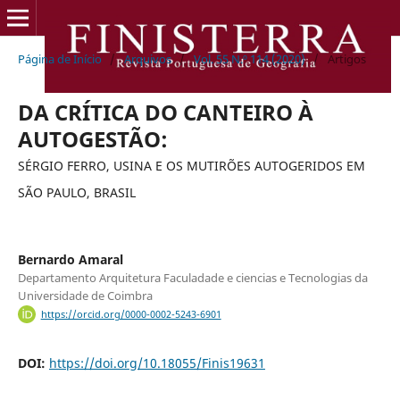
Página de Início
/
Arquivos
/
Vol. 55 N.º 114 (2020)
/
Artigos
DA CRÍTICA DO CANTEIRO À
AUTOGESTÃO:
SÉRGIO FERRO, USINA E OS MUTIRÕES AUTOGERIDOS EM
SÃO PAULO, BRASIL
Bernardo Amaral
Departamento Arquitetura Faculadade e ciencias e Tecnologias da
Universidade de Coimbra
https://orcid.org/0000-0002-5243-6901
DOI:
https://doi.org/10.18055/Finis19631