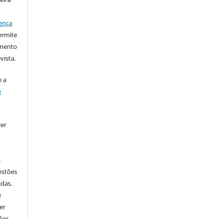
ença
ermite
imento
vista.
 a
e
rer
s
estões
adas.
e
er
ões,