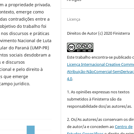
m a propriedade privada.
contexto, emerge como
 das contradições entre a
Licença
objetivo do trabalho foi
Direitos de Autor (c) 2020 Finisterra
nos discursos e práticas
ovimento Nacional de Luta
ular do Paraná (UMP-PR)
ntos sociais desdobram a
Este trabalho encontra-se publicado 
s e discursos
Licença Internacional Creative Comm
onal e pelo direito à
Atribuição-NãoComercial-SemDeriva
ias que emerge
4.0
.
campo jurídico.
1. As opiniões expressas nos textos
submetidos à Finisterra são da
responsabilidade dos/as autores/as.
2. Os/As autores/as conservam os dir
de autor/a e concedem ao
Centro de
Estudos Geográficos
o direito de prim