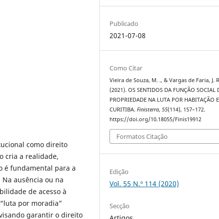
Publicado
2021-07-08
Como Citar
Vieira de Souza, M. ., & Vargas de Faria, J. R
(2021). OS SENTIDOS DA FUNÇÃO SOCIAL 
PROPRIEDADE NA LUTA POR HABITAÇÃO 
CURITIBA.
Finisterra
,
55
(114), 157–172.
https://doi.org/10.18055/Finis19912
Formatos Citação
tucional como direito
o cria a realidade,
o é fundamental para a
Edição
s. Na ausência ou na
Vol. 55 N.º 114 (2020)
ibilidade de acesso à
“luta por moradia”
Secção
isando garantir o direito
Artigos