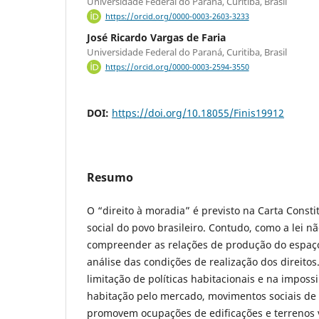
Universidade Federal do Paraná, Curitiba, Brasil
https://orcid.org/0000-0003-2603-3233
José Ricardo Vargas de Faria
Universidade Federal do Paraná, Curitiba, Brasil
https://orcid.org/0000-0003-2594-3550
DOI:
https://doi.org/10.18055/Finis19912
Resumo
O “direito à moradia” é previsto na Carta Consti
social do povo brasileiro. Contudo, como a lei nã
compreender as relações de produção do espaç
análise das condições de realização dos direito
limitação de políticas habitacionais e na imposs
habitação pelo mercado, movimentos sociais de 
promovem ocupações de edificações e terrenos v