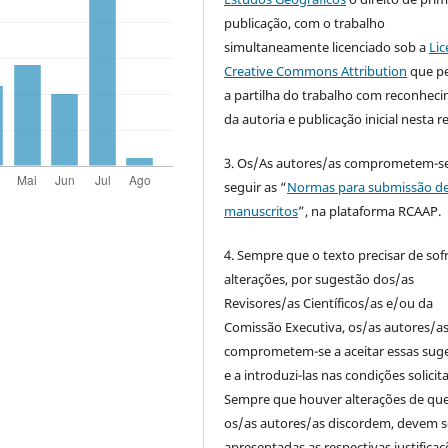
publicação, com o trabalho
simultaneamente licenciado sob a
Lic
Creative Commons Attribution
que p
a partilha do trabalho com reconhec
da autoria e publicação inicial nesta re
3. Os/As autores/as comprometem-se
seguir as “
Normas para submissão d
manuscritos
”, na plataforma RCAAP.
4. Sempre que o texto precisar de sof
alterações, por sugestão dos/as
Revisores/as Científicos/as e/ou da
Comissão Executiva, os/as autores/a
comprometem-se a aceitar essas sug
e a introduzi-las nas condições solicit
Sempre que houver alterações de qu
os/as autores/as discordem, devem s
apresentadas as respectivas justificaç