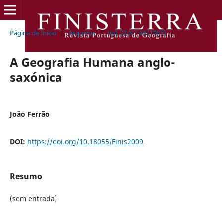
Página de Início
/
Arquivos
/
Vol. 22 N.º 44 (1987)
/
.
A Geografia Humana anglo-
saxónica
João Ferrão
DOI:
https://doi.org/10.18055/Finis2009
Resumo
(sem entrada)