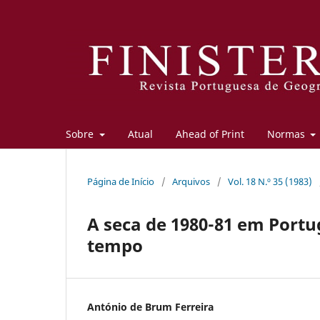
Sobre
Atual
Ahead of Print
Normas
Página de Início
/
Arquivos
/
Vol. 18 N.º 35 (1983)
A seca de 1980-81 em Portu
tempo
António de Brum Ferreira