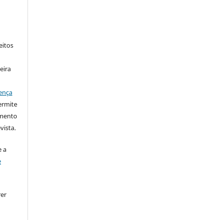
eitos
eira
ença
ermite
imento
vista.
 a
e
rer