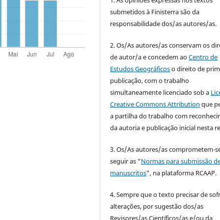
submetidos à Finisterra são da
responsabilidade dos/as autores/as.
2. Os/As autores/as conservam os dir
de autor/a e concedem ao
Centro de
Estudos Geográficos
o direito de prim
publicação, com o trabalho
simultaneamente licenciado sob a
Lic
Creative Commons Attribution
que p
a partilha do trabalho com reconhec
da autoria e publicação inicial nesta re
3. Os/As autores/as comprometem-se
seguir as “
Normas para submissão d
manuscritos
”, na plataforma RCAAP.
4. Sempre que o texto precisar de sof
alterações, por sugestão dos/as
Revisores/as Científicos/as e/ou da