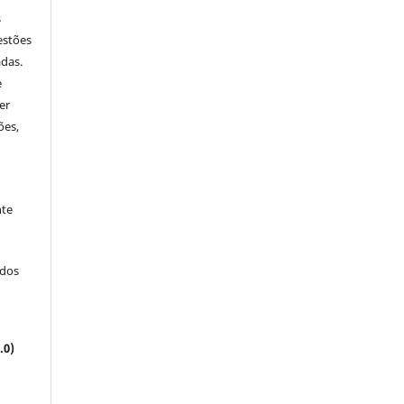
s
estões
adas.
e
er
ões,
nte
ados
.0)