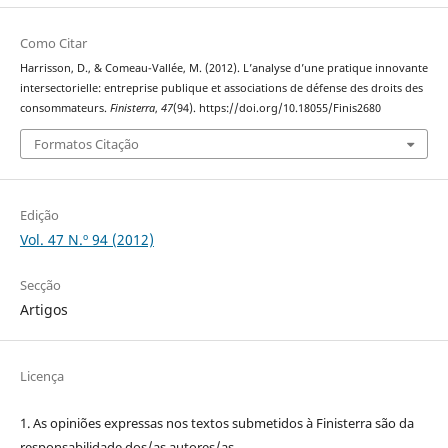
Como Citar
Harrisson, D., & Comeau-Vallée, M. (2012). L’analyse d’une pratique innovante
intersectorielle: entreprise publique et associations de défense des droits des
consommateurs.
Finisterra
,
47
(94). https://doi.org/10.18055/Finis2680
Formatos Citação
Edição
Vol. 47 N.º 94 (2012)
Secção
Artigos
Licença
1. As opiniões expressas nos textos submetidos à Finisterra são da
responsabilidade dos/as autores/as.