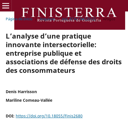
Página de Início
/
Arquivos
/
Vol. 47 N.º 94 (2012)
/
Artigos
L’analyse d’une pratique
innovante intersectorielle:
entreprise publique et
associations de défense des droits
des consommateurs
Denis Harrisson
Mariline Comeau-Vallée
DOI:
https://doi.org/10.18055/Finis2680