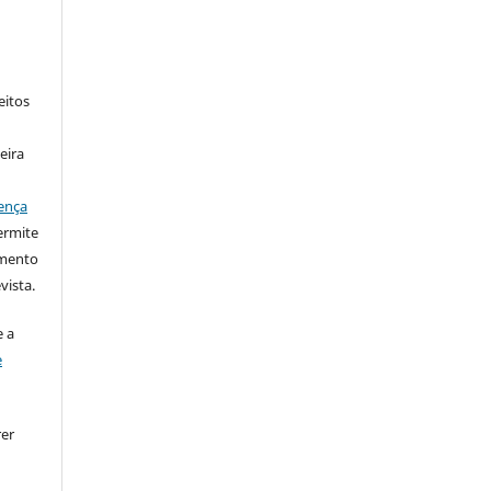
eitos
eira
ença
ermite
imento
vista.
 a
e
rer