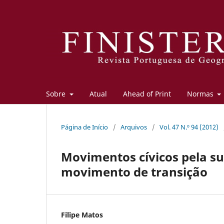
Sobre
Atual
Ahead of Print
Normas
Página de Início
/
Arquivos
/
Vol. 47 N.º 94 (2012)
Movimentos cívicos pela su
movimento de transição
Filipe Matos