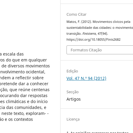
Como Citar
Matos, F. (2012). Movimentos cívicos pela
sustentabilidade das cidades: o moviment
transição.
Finisterra
,
47
(94).
https://doi.org/10.18055/Finis2682
Formatos Citação
a escala das
vos do que em qualquer
ia de diversos movimentos
Edição
nvolvimento ocidental,
ndem a reflectir sobre
Vol. 47 N.º 94 (2012)
 pretende dar a conhecer
ção, que reúne centenas
Secção
rocurando dar respostas
Artigos
es climáticas e do início
ncia das comunidades, e
 neste texto, exploram- -
Licença
ão e os contextos
1. As opiniões expressas nos textos