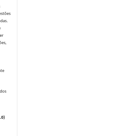
s
estões
adas.
e
er
ões,
nte
ados
.0)