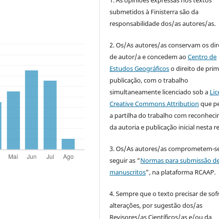
submetidos à Finisterra são da
responsabilidade dos/as autores/as.
2. Os/As autores/as conservam os dir
de autor/a e concedem ao
Centro de
Estudos Geográficos
o direito de prim
publicação, com o trabalho
simultaneamente licenciado sob a
Lic
Creative Commons Attribution
que p
a partilha do trabalho com reconhec
da autoria e publicação inicial nesta re
3. Os/As autores/as comprometem-se
seguir as “
Normas para submissão d
manuscritos
”, na plataforma RCAAP.
4. Sempre que o texto precisar de sof
alterações, por sugestão dos/as
Revisores/as Científicos/as e/ou da