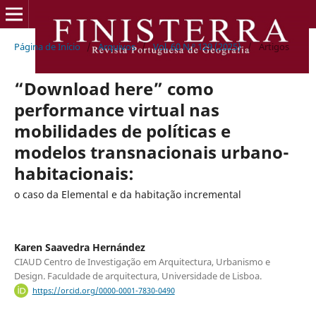
Página de Início
/
Arquivos
/
Vol. 60 N.º 129 (2025)
/
Artigos
“Download here” como
performance virtual nas
mobilidades de políticas e
modelos transnacionais urbano-
habitacionais:
o caso da Elemental e da habitação incremental
Karen Saavedra Hernández
CIAUD Centro de Investigação em Arquitectura, Urbanismo e
Design. Faculdade de arquitectura, Universidade de Lisboa.
https://orcid.org/0000-0001-7830-0490