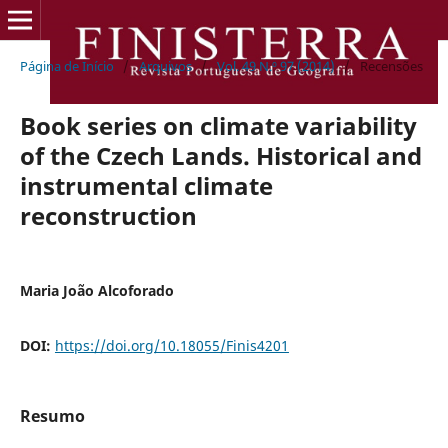
Página de Início
/
Arquivos
/
Vol. 49 N.º 97 (2014)
/
Recensões
Book series on climate variability
of the Czech Lands. Historical and
instrumental climate
reconstruction
Maria João Alcoforado
DOI:
https://doi.org/10.18055/Finis4201
Resumo