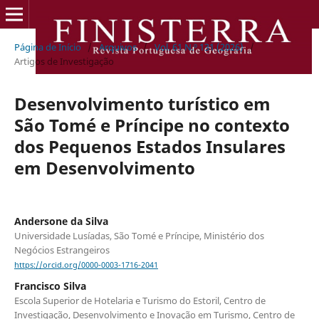
Página de Início
/
Arquivos
/
Vol. 61 N.º 131 (2026)
/
Artigos de Investigação
Desenvolvimento turístico em
São Tomé e Príncipe no contexto
dos Pequenos Estados Insulares
em Desenvolvimento
Andersone da Silva
Universidade Lusíadas, São Tomé e Príncipe, Ministério dos
Negócios Estrangeiros
https://orcid.org/0000-0003-1716-2041
Francisco Silva
Escola Superior de Hotelaria e Turismo do Estoril, Centro de
Investigação, Desenvolvimento e Inovação em Turismo, Centro de