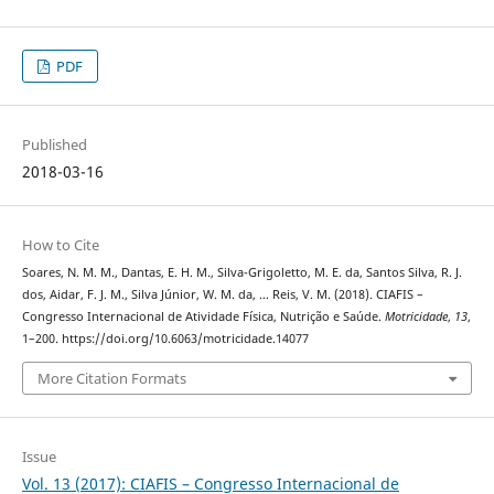
PDF
Published
2018-03-16
How to Cite
Soares, N. M. M., Dantas, E. H. M., Silva-Grigoletto, M. E. da, Santos Silva, R. J.
dos, Aidar, F. J. M., Silva Júnior, W. M. da, … Reis, V. M. (2018). CIAFIS –
Congresso Internacional de Atividade Física, Nutrição e Saúde.
Motricidade
,
13
,
1–200. https://doi.org/10.6063/motricidade.14077
More Citation Formats
Issue
Vol. 13 (2017): CIAFIS – Congresso Internacional de