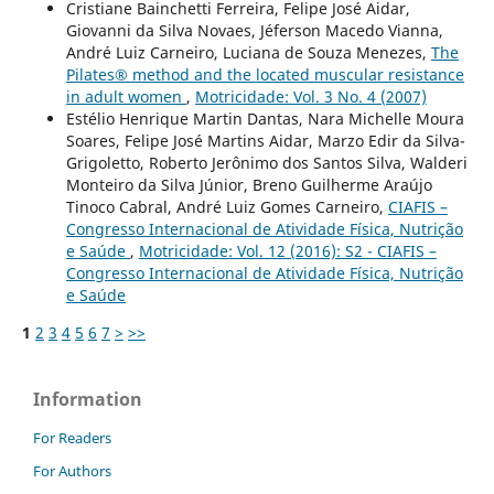
Cristiane Bainchetti Ferreira, Felipe José Aidar,
Giovanni da Silva Novaes, Jéferson Macedo Vianna,
André Luiz Carneiro, Luciana de Souza Menezes,
The
Pilates® method and the located muscular resistance
in adult women
,
Motricidade: Vol. 3 No. 4 (2007)
Estélio Henrique Martin Dantas, Nara Michelle Moura
Soares, Felipe José Martins Aidar, Marzo Edir da Silva-
Grigoletto, Roberto Jerônimo dos Santos Silva, Walderi
Monteiro da Silva Júnior, Breno Guilherme Araújo
Tinoco Cabral, André Luiz Gomes Carneiro,
CIAFIS –
Congresso Internacional de Atividade Física, Nutrição
e Saúde
,
Motricidade: Vol. 12 (2016): S2 - CIAFIS –
Congresso Internacional de Atividade Física, Nutrição
e Saúde
1
2
3
4
5
6
7
>
>>
Information
For Readers
For Authors