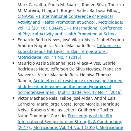
Mark Carvalho, Paula M. Soares, Romeu Silva, Thereza
M. Moreira, Thiago T. Borges, Valter Barbosa Filho,
I
CINAPSE – I International Conference of Physical
Activity and Health Promotion at School
,
Motricidade:
Vol. 13 (2017): I CINAPSE – I International Conference
of Physical Activity and Health Promotion at School
Eduardo Borba Neves, José Vilaça-Alves, Isabel Regina
Amorim Nogueira, Victor Machado Reis,
Influence of
Subcutaneous Fat Layer in Skin Temperature
,
Motricidade: Vol. 11 No. 4 (2015)
Mauricio Assis Saldanha, José Vilaça-Alves, Gabriel
Rodrigues Neto, Jefferson Da Silva Novaes, Francisco
Saavedra, Victor Machado Reis, Heloisa Thomaz
Rabelo,
Acute effect of resistance exercise performed
at different intensities on the hemodynamics of
normotensive men
,
Motricidade: Vol. 12 No. 1 (2016)
Victor Machado Reis, Felipe José Aidar, André Luiz
Carneiro, Mário Jorge Costa, Jorge Morais, Henrique
Neiva, Rubens Vinicius Letieri, Guilherme Tucher,
Nuno Domingos Garrido,
Proceedings of the 6th
International Symposium on Strength & Conditioning
(2017)
,
Motricidade: Vol. 14 No. 1 (2018): Motricidade