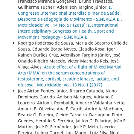
Francisco Miranda Gonçalves, Bruno Travassos,
Guilherme Tucher, Adenilson Targino Júnior,
II
Congresso Internacional Interdisciplinar de Saúde,
Desporto e Pedagogia do Movimento - SINERGIA II
,
Motricidade: Vol. 14 No. S1 (2018): II International
Interdisciplinary Congress on Health, Sport and
Movement Pedagogy - SINERGIA II
Rodrigo Poderoso de Souza, Maria do Socorro Cirilo de
Sousa, Eduardo Borba Neves, Claudio Rosa, Igor
Raineh Durães Cruz, Adenilson Targino Júnior, José
Onaldo Ribeiro Macedo, Victor Machado Reis, José
Vilaça-Alves,
Acute effect of a fight of Mixed Martial
Arts (MMA) on the serum concentrations of
testosterone, cortisol, creatine kinase, lactate, and
glucose
,
Motricidade: Vol. 13 No. 1 (2017)
Jose Airton Pontes Júnior, Ricardo Catunda, Nuno
Domingos Garrido, Adilson Marques, Adriano C.
Loureiro, Airton J. Rombaldi, Americo Valdanha Netto,
Amauri B. Oliveira, Ana F. Catrib, André A. Machado,
Beatriz O. Pereira, Cleide Carneiro, Dartagnan Pinto
Guedes, Heraldo S. Ferreira, Jailton G. Pelarigo, João F.
Martins, José R. Fernández, José P. Melo, Laércio
Pereira, Luilma Gurgel, Luis Maggi, Luiz Silva Neto,