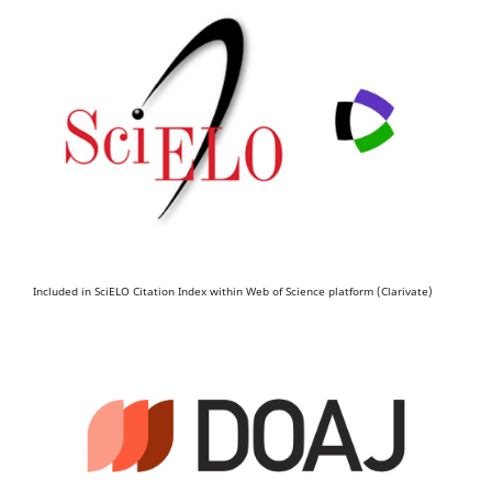
Included in SciELO Citation Index within Web of Science platform (Clarivate)