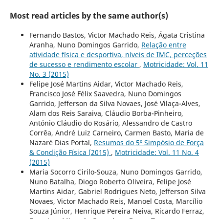
Most read articles by the same author(s)
Fernando Bastos, Victor Machado Reis, Ágata Cristina
Aranha, Nuno Domingos Garrido,
Relação entre
atividade física e desportiva, níveis de IMC, perceções
de sucesso e rendimento escolar
,
Motricidade: Vol. 11
No. 3 (2015)
Felipe José Martins Aidar, Victor Machado Reis,
Francisco José Félix Saavedra, Nuno Domingos
Garrido, Jefferson da Silva Novaes, José Vilaça-Alves,
Alam dos Reis Saraiva, Cláudio Borba-Pinheiro,
António Cláudio do Rosário, Alessandro de Castro
Corrêa, André Luiz Carneiro, Carmen Basto, Maria de
Nazaré Dias Portal,
Resumos do 5º Simpósio de Força
& Condição Física (2015)
,
Motricidade: Vol. 11 No. 4
(2015)
Maria Socorro Cirilo-Souza, Nuno Domingos Garrido,
Nuno Batalha, Diogo Roberto Oliveira, Felipe José
Martins Aidar, Gabriel Rodrigues Neto, Jefferson Silva
Novaes, Victor Machado Reis, Manoel Costa, Marcílio
Souza Júnior, Henrique Pereira Neiva, Ricardo Ferraz,