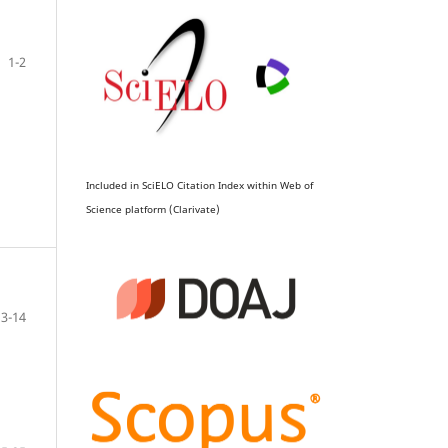
1-2
Included in SciELO Citation Index within Web of
Science platform (Clarivate)
3-14