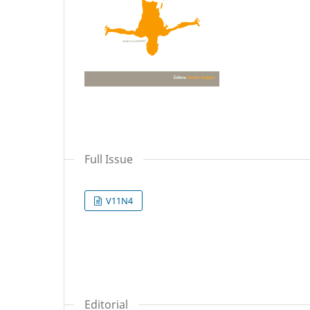
Full Issue
V11N4
Editorial