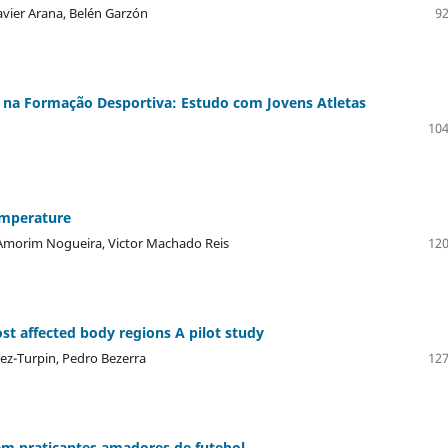
avier Arana, Belén Garzón
92
 na Formação Desportiva: Estudo com Jovens Atletas
104
emperature
a Amorim Nogueira, Victor Machado Reis
120
st affected body regions A pilot study
rez-Turpin, Pedro Bezerra
127
em praticantes amadores de futebol