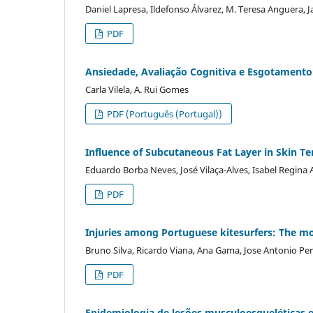
Daniel Lapresa, Ildefonso Álvarez, M. Teresa Anguera, J
PDF
Ansiedade, Avaliação Cognitiva e Esgotamento
Carla Vilela, A. Rui Gomes
PDF (Português (Portugal))
Influence of Subcutaneous Fat Layer in Skin T
Eduardo Borba Neves, José Vilaça-Alves, Isabel Regin
PDF
Injuries among Portuguese kitesurfers: The mo
Bruno Silva, Ricardo Viana, Ana Gama, Jose Antonio Pe
PDF
Epidemiologia de lesões musculoesqueléticas 