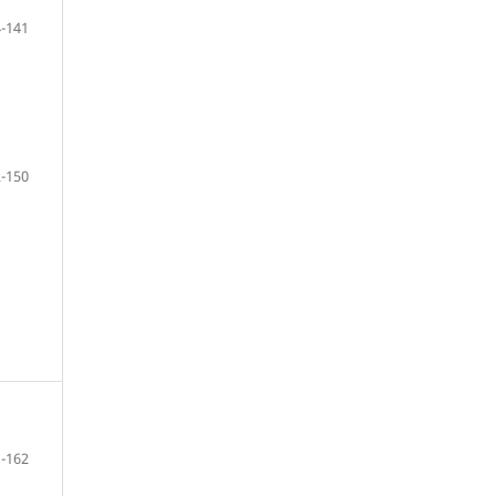
-141
-150
-162