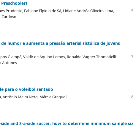
 Preschoolers
es Prudente, Fabiane Elpídio de Sá, Lidiane Andréa Oliveira Lima,
a-Cardoso
 de humor e aumenta a pressão arterial sistólica de jovens
mpos Giampá, Valdir de Aquino Lemos, Ronaldo Vagner Thomatielli
ra Antunes
de para o voleibol sentado
a, Antônio Meira Neto, Márcia Greguol
a-side and 8-a-side soccer: how to determine minimum sample siz