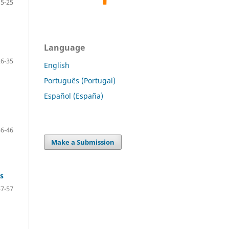
15-25
Language
26-35
English
Português (Portugal)
Español (España)
36-46
Make a Submission
s
47-57