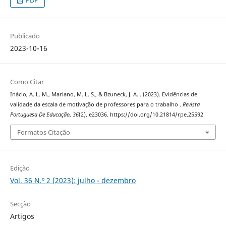
Publicado
2023-10-16
Como Citar
Inácio, A. L. M., Mariano, M. L. S., & Bzuneck, J. A. . (2023). Evidências de
validade da escala de motivação de professores para o trabalho .
Revista
Portuguesa De Educação
,
36
(2), e23036. https://doi.org/10.21814/rpe.25592
Formatos Citação
Edição
Vol. 36 N.º 2 (2023): julho - dezembro
Secção
Artigos