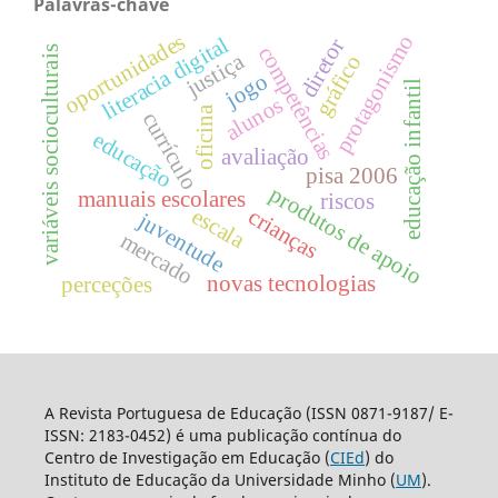
Palavras-chave
oportunidades
protagonismo
literacia digital
diretor
competências
variáveis socioculturais
justiça
gráfico
jogo
educação infantil
alunos
oficina
currículo
educação
avaliação
pisa 2006
produtos de apoio
manuais escolares
riscos
escala
crianças
juventude
mercado
novas tecnologias
perceções
A Revista Portuguesa de Educação (ISSN 0871-9187/ E-
ISSN: 2183-0452) é uma publicação contínua do
Centro de Investigação em Educação (
CIEd
) do
Instituto de Educação da Universidade Minho (
UM
).