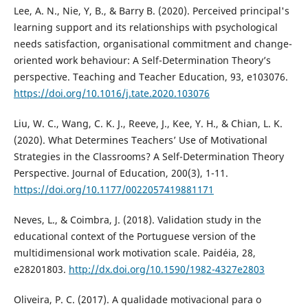
Lee, A. N., Nie, Y, B., & Barry B. (2020). Perceived principal's
learning support and its relationships with psychological
needs satisfaction, organisational commitment and change-
oriented work behaviour: A Self-Determination Theory’s
perspective. Teaching and Teacher Education, 93, e103076.
https://doi.org/10.1016/j.tate.2020.103076
Liu, W. C., Wang, C. K. J., Reeve, J., Kee, Y. H., & Chian, L. K.
(2020). What Determines Teachers’ Use of Motivational
Strategies in the Classrooms? A Self-Determination Theory
Perspective. Journal of Education, 200(3), 1-11.
https://doi.org/10.1177/0022057419881171
Neves, L., & Coimbra, J. (2018). Validation study in the
educational context of the Portuguese version of the
multidimensional work motivation scale. Paidéia, 28,
e28201803.
http://dx.doi.org/10.1590/1982-4327e2803
Oliveira, P. C. (2017). A qualidade motivacional para o