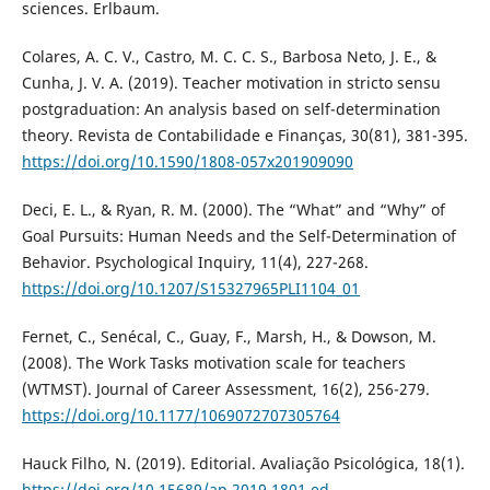
sciences. Erlbaum.
Colares, A. C. V., Castro, M. C. C. S., Barbosa Neto, J. E., &
Cunha, J. V. A. (2019). Teacher motivation in stricto sensu
postgraduation: An analysis based on self-determination
theory. Revista de Contabilidade e Finanças, 30(81), 381-395.
https://doi.org/10.1590/1808-057x201909090
Deci, E. L., & Ryan, R. M. (2000). The “What” and “Why” of
Goal Pursuits: Human Needs and the Self-Determination of
Behavior. Psychological Inquiry, 11(4), 227-268.
https://doi.org/10.1207/S15327965PLI1104_01
Fernet, C., Senécal, C., Guay, F., Marsh, H., & Dowson, M.
(2008). The Work Tasks motivation scale for teachers
(WTMST). Journal of Career Assessment, 16(2), 256-279.
https://doi.org/10.1177/1069072707305764
Hauck Filho, N. (2019). Editorial. Avaliação Psicológica, 18(1).
https://doi.org/10.15689/ap.2019.1801.ed