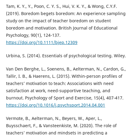
Tam, K. Y., Y., Poon, C. Y. S., Hui, V. K. Y., & Wong, C.Y.F.
(2019). Boredom begets boredom: An experience sampling
study on the impact of teacher boredom on student
boredom and motivation. British Journal of Educational
Psychology, 90(1), 124-137.
https://doi.org/10.1111/bjep.12309
Urbina, S. (2014). Essentials of psychological testing. Wiley.
Van Den Berghe, L., Soenens, B., Aelterman, N., Cardon, G.,
Tallir, I. B., & Haerens, L. (2015). Within-person profiles of
teachers’ motivation to teach: Associations with need
satisfaction at work, need-supportive teaching, and
burnout. Psychology of Sport and Exercise, 15(4), 407-417.
https://doi.org/10.1016/j.psychsport.2014.04.001
Vermote, B., Aelterman, N., Beyers, W., Aper, L.,
Buysschaert, F., & Vansteenkiste, M. (2020). The role of
teachers’ motivation and mindsets in predicting a