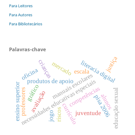
Para Leitores
Para Autores
Para Bibliotecários
Palavras-chave
justiça
crianças
literacia digital
mercado
oficina
escala
manuais escolares
produtos de apoio
necessidades educativas especiais
ensino superior
gráfico
competências
professores
educação sexual
avaliação
alunos
pisa 2006
currículo
riscos
juventude
jogo