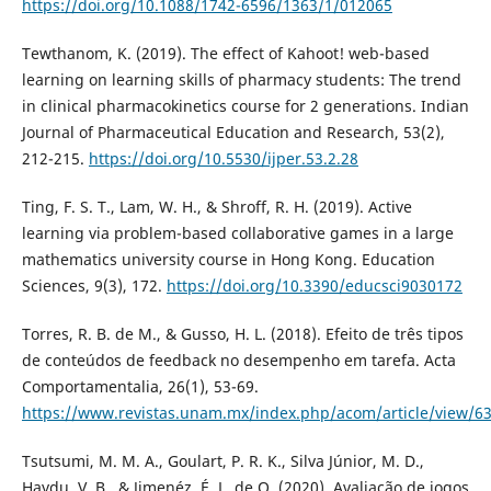
https://doi.org/10.1088/1742-6596/1363/1/012065
Tewthanom, K. (2019). The effect of Kahoot! web-based
learning on learning skills of pharmacy students: The trend
in clinical pharmacokinetics course for 2 generations. Indian
Journal of Pharmaceutical Education and Research, 53(2),
212-215.
https://doi.org/10.5530/ijper.53.2.28
Ting, F. S. T., Lam, W. H., & Shroff, R. H. (2019). Active
learning via problem-based collaborative games in a large
mathematics university course in Hong Kong. Education
Sciences, 9(3), 172.
https://doi.org/10.3390/educsci9030172
Torres, R. B. de M., & Gusso, H. L. (2018). Efeito de três tipos
de conteúdos de feedback no desempenho em tarefa. Acta
Comportamentalia, 26(1), 53-69.
https://www.revistas.unam.mx/index.php/acom/article/view/6
Tsutsumi, M. M. A., Goulart, P. R. K., Silva Júnior, M. D.,
Haydu, V. B., & Jimenéz, É. L. de O. (2020). Avaliação de jogos