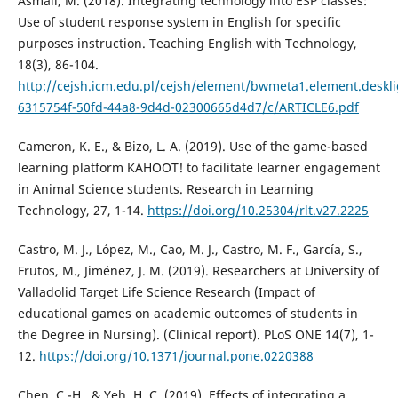
Asmali, M. (2018). Integrating technology into ESP classes:
Use of student response system in English for specific
purposes instruction. Teaching English with Technology,
18(3), 86-104.
http://cejsh.icm.edu.pl/cejsh/element/bwmeta1.element.deskli
6315754f-50fd-44a8-9d4d-02300665d4d7/c/ARTICLE6.pdf
Cameron, K. E., & Bizo, L. A. (2019). Use of the game-based
learning platform KAHOOT! to facilitate learner engagement
in Animal Science students. Research in Learning
Technology, 27, 1-14.
https://doi.org/10.25304/rlt.v27.2225
Castro, M. J., López, M., Cao, M. J., Castro, M. F., García, S.,
Frutos, M., Jiménez, J. M. (2019). Researchers at University of
Valladolid Target Life Science Research (Impact of
educational games on academic outcomes of students in
the Degree in Nursing). (Clinical report). PLoS ONE 14(7), 1-
12.
https://doi.org/10.1371/journal.pone.0220388
Chen, C.-H., & Yeh, H. C. (2019). Effects of integrating a