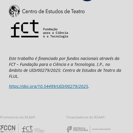
Este trabalho é financiado por fundos nacionais através da
FCT – Fundação para a Ciência e a Tecnologia, I.P., no
âmbito de UID/00279/2025: Centro de Estudos de Teatro da
FLUL.
https://doi.org/10.54499/UID/00279/2025
.
Promotores do RCAAP:
Financiadores do RCAAP:
Fundação para a Ciência e a Tecnologia - 
Repúbl