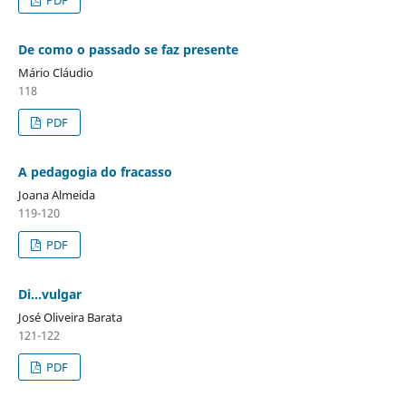
PDF
De como o passado se faz presente
Mário Cláudio
118
PDF
A pedagogia do fracasso
Joana Almeida
119-120
PDF
Di…vulgar
José Oliveira Barata
121-122
PDF