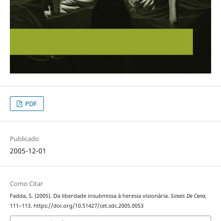
PDF
Publicado
2005-12-01
Como Citar
Fadda, S. (2005). Da liberdade insubmissa à heresia visionária.
Sinais De Cena
,
111–113. https://doi.org/10.51427/cet.sdc.2005.0053