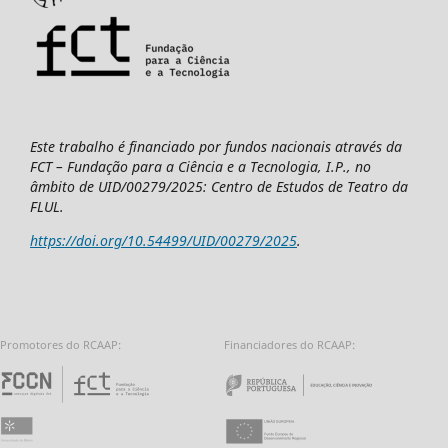
Este trabalho é financiado por fundos nacionais através da
FCT – Fundação para a Ciência e a Tecnologia, I.P., no
âmbito de UID/00279/2025: Centro de Estudos de Teatro da
FLUL.
https://doi.org/10.54499/UID/00279/2025
.
Promotores do RCAAP:
Financiadores do RCAAP:
Fundação para a Ciência e a Tecnologia - 
Repúbl
Universidade do Minho
União Europeia