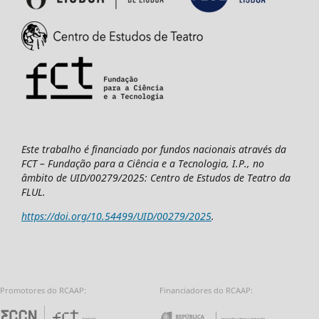
Este trabalho é financiado por fundos nacionais através da
FCT – Fundação para a Ciência e a Tecnologia, I.P., no
âmbito de UID/00279/2025: Centro de Estudos de Teatro da
FLUL.
https://doi.org/10.54499/UID/00279/2025
.
Promotores do RCAAP:
Financiadores do RCAAP:
Fundação para a Ciência e a Tecnologia - 
Repúbl