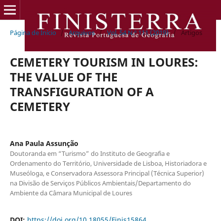
Página de Início
/
Arquivos
/
Vol. 54 N.º 111 (2019)
/
Artigos
CEMETERY TOURISM IN LOURES:
THE VALUE OF THE
TRANSFIGURATION OF A
CEMETERY
Ana Paula Assunção
Doutoranda em “Turismo” do Instituto de Geografia e
Ordenamento do Território, Universidade de Lisboa, Historiadora e
Museóloga, e Conservadora Assessora Principal (Técnica Superior)
na Divisão de Serviços Públicos Ambientais/Departamento do
Ambiente da Câmara Municipal de Loures
DOI:
https://doi.org/10.18055/Finis15864