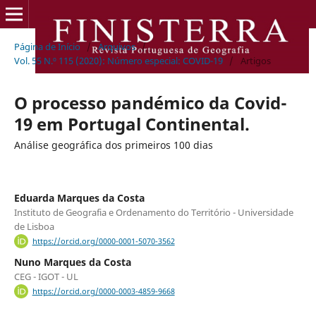
Página de Início
/
Arquivos
/
Vol. 55 N.º 115 (2020): Número especial: COVID-19
/
Artigos
O processo pandémico da Covid-
19 em Portugal Continental.
Análise geográfica dos primeiros 100 dias
Eduarda Marques da Costa
Instituto de Geografia e Ordenamento do Território - Universidade
de Lisboa
https://orcid.org/0000-0001-5070-3562
Nuno Marques da Costa
CEG - IGOT - UL
https://orcid.org/0000-0003-4859-9668