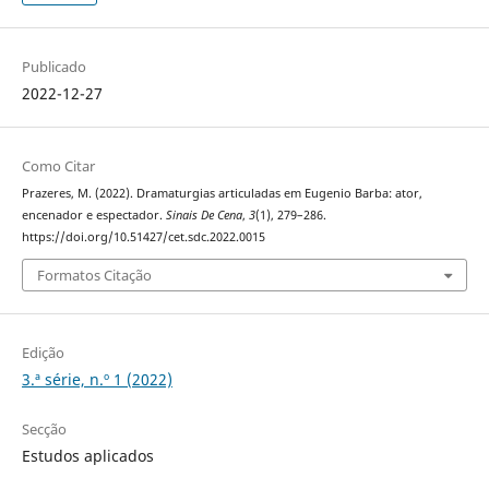
Publicado
2022-12-27
Como Citar
Prazeres, M. (2022). Dramaturgias articuladas em Eugenio Barba: ator,
encenador e espectador.
Sinais De Cena
,
3
(1), 279–286.
https://doi.org/10.51427/cet.sdc.2022.0015
Formatos Citação
Edição
3.ª série, n.º 1 (2022)
Secção
Estudos aplicados