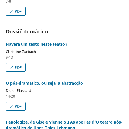
7-8
PDF
Dossiê temático
Haverá um texto neste teatro?
Christine Zurbach
9-13
PDF
O pós-dramático, ou seja, a abstracção
Didier Plassard
14-20
PDF
I apologize, de Gisèle Vienne ou As aporias d'O teatro pós-
dramático de Hans-Thies Lehmann