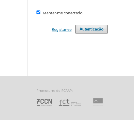
Manter-me conectado
Registar-se
Autenticação
Promotores do RCAAP:
Fundação para a Ciência 
Universidade