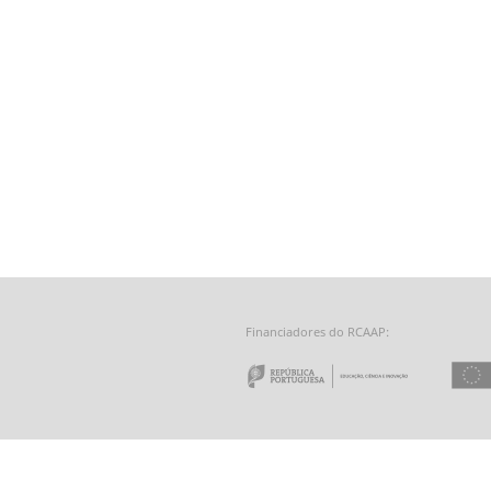
Financiadores do RCAAP:
e a Tecnologia - Fundação para a Computação Científica Nacional
 do Minho
Repúbl