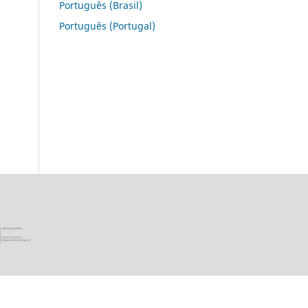
Português (Brasil)
Português (Portugal)
ica Portuguesa · Ministério da Ciência, Tecnologia e Ensino Super
União Europeia - Programa FEDER