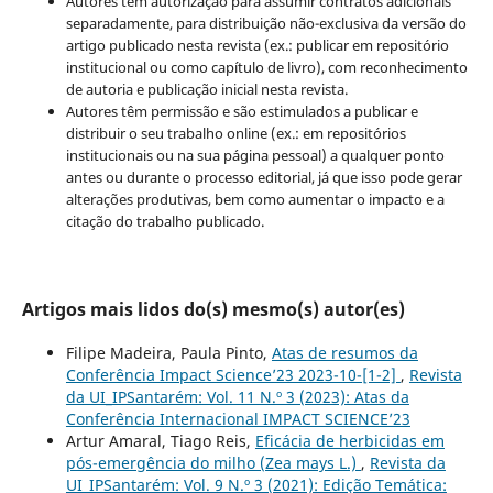
Autores têm autorização para assumir contratos adicionais
separadamente, para distribuição não-exclusiva da versão do
artigo publicado nesta revista (ex.: publicar em repositório
institucional ou como capítulo de livro), com reconhecimento
de autoria e publicação inicial nesta revista.
Autores têm permissão e são estimulados a publicar e
distribuir o seu trabalho online (ex.: em repositórios
institucionais ou na sua página pessoal) a qualquer ponto
antes ou durante o processo editorial, já que isso pode gerar
alterações produtivas, bem como aumentar o impacto e a
citação do trabalho publicado.
Artigos mais lidos do(s) mesmo(s) autor(es)
Filipe Madeira, Paula Pinto,
Atas de resumos da
Conferência Impact Science’23 2023-10-[1-2]
,
Revista
da UI_IPSantarém: Vol. 11 N.º 3 (2023): Atas da
Conferência Internacional IMPACT SCIENCE’23
Artur Amaral, Tiago Reis,
Eficácia de herbicidas em
pós-emergência do milho (Zea mays L.)
,
Revista da
UI_IPSantarém: Vol. 9 N.º 3 (2021): Edição Temática: