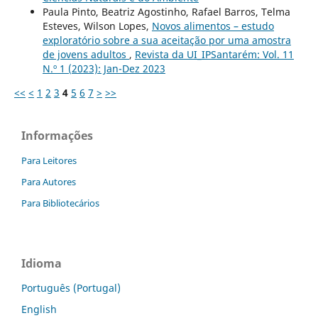
Paula Pinto, Beatriz Agostinho, Rafael Barros, Telma
Esteves, Wilson Lopes,
Novos alimentos – estudo
exploratório sobre a sua aceitação por uma amostra
de jovens adultos
,
Revista da UI_IPSantarém: Vol. 11
N.º 1 (2023): Jan-Dez 2023
<<
<
1
2
3
4
5
6
7
>
>>
Informações
Para Leitores
Para Autores
Para Bibliotecários
Idioma
Português (Portugal)
English