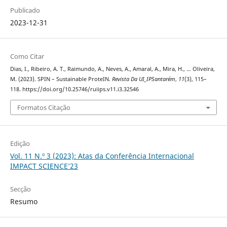
Publicado
2023-12-31
Como Citar
Dias, I., Ribeiro, A. T., Raimundo, A., Neves, A., Amaral, A., Mira, H., … Oliveira,
M. (2023). SPIN – Sustainable ProteIN.
Revista Da UI_IPSantarém
,
11
(3), 115–
118. https://doi.org/10.25746/ruiips.v11.i3.32546
Formatos Citação
Edição
Vol. 11 N.º 3 (2023): Atas da Conferência Internacional
IMPACT SCIENCE’23
Secção
Resumo