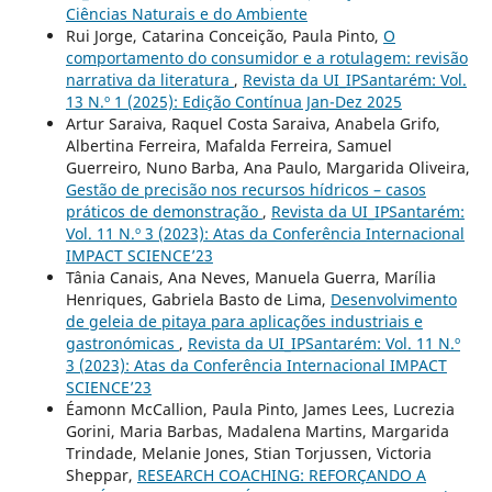
Ciências Naturais e do Ambiente
Rui Jorge, Catarina Conceição, Paula Pinto,
O
comportamento do consumidor e a rotulagem: revisão
narrativa da literatura
,
Revista da UI_IPSantarém: Vol.
13 N.º 1 (2025): Edição Contínua Jan-Dez 2025
Artur Saraiva, Raquel Costa Saraiva, Anabela Grifo,
Albertina Ferreira, Mafalda Ferreira, Samuel
Guerreiro, Nuno Barba, Ana Paulo, Margarida Oliveira,
Gestão de precisão nos recursos hídricos – casos
práticos de demonstração
,
Revista da UI_IPSantarém:
Vol. 11 N.º 3 (2023): Atas da Conferência Internacional
IMPACT SCIENCE’23
Tânia Canais, Ana Neves, Manuela Guerra, Marília
Henriques, Gabriela Basto de Lima,
Desenvolvimento
de geleia de pitaya para aplicações industriais e
gastronómicas
,
Revista da UI_IPSantarém: Vol. 11 N.º
3 (2023): Atas da Conferência Internacional IMPACT
SCIENCE’23
Éamonn McCallion, Paula Pinto, James Lees, Lucrezia
Gorini, Maria Barbas, Madalena Martins, Margarida
Trindade, Melanie Jones, Stian Torjussen, Victoria
Sheppar,
RESEARCH COACHING: REFORÇANDO A