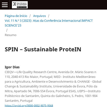
Página de Início
/
Arquivos
/
Vol. 11 N.º 3 (2023): Atas da Conferência Internacional IMPACT
SCIENCE’23
/
Resumo
SPIN – Sustainable ProteIN
Igor Dias
CIEQV—Life Quality Research Centre, Avenida Dr. Mário Soares n
110, 2040-413 Rio Maior, Portugal; MED - Instituto Mediterrâneo
para a Agricultura, Ambiente e Desenvolvimento & CHANGE - Global
Change & Sustainability Institute, Universidade de Évora, Pólo da
Mitra, Apartado 94, 7006-554 Évora, Portugal ESAS, UIIPS—Instituto
Politécnico de Santarém, Quinta do Galinheiro, S. Pedro, 1001-904
Santarém, Portugal
https://orcid.org/0000-0002-9075-9568