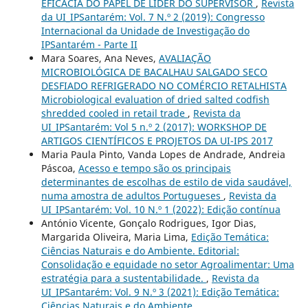
EFICÁCIA DO PAPEL DE LÍDER DO SUPERVISOR
,
Revista
da UI_IPSantarém: Vol. 7 N.º 2 (2019): Congresso
Internacional da Unidade de Investigação do
IPSantarém - Parte II
Mara Soares, Ana Neves,
AVALIAÇÃO
MICROBIOLÓGICA DE BACALHAU SALGADO SECO
DESFIADO REFRIGERADO NO COMÉRCIO RETALHISTA
Microbiological evaluation of dried salted codfish
shredded cooled in retail trade
,
Revista da
UI_IPSantarém: Vol 5 n.º 2 (2017): WORKSHOP DE
ARTIGOS CIENTÍFICOS E PROJETOS DA UI-IPS 2017
Maria Paula Pinto, Vanda Lopes de Andrade, Andreia
Páscoa,
Acesso e tempo são os principais
determinantes de escolhas de estilo de vida saudável,
numa amostra de adultos Portugueses
,
Revista da
UI_IPSantarém: Vol. 10 N.º 1 (2022): Edição contínua
António Vicente, Gonçalo Rodrigues, Igor Dias,
Margarida Oliveira, Maria Lima,
Edição Temática:
Ciências Naturais e do Ambiente. Editorial:
Consolidação e equidade no setor Agroalimentar: Uma
estratégia para a sustentabilidade.
,
Revista da
UI_IPSantarém: Vol. 9 N.º 3 (2021): Edição Temática:
Ciências Naturais e do Ambiente