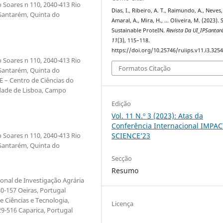
 Soares n 110, 2040-413 Rio
Dias, I., Ribeiro, A. T., Raimundo, A., Neves,
 Santarém, Quinta do
Amaral, A., Mira, H., … Oliveira, M. (2023). 
Sustainable ProteIN.
Revista Da UI_IPSanta
11
(3), 115–118.
https://doi.org/10.25746/ruiips.v11.i3.325
 Soares n 110, 2040-413 Rio
Formatos Citação
 Santarém, Quinta do
E – Centro de Ciências do
idade de Lisboa, Campo
Edição
Vol. 11 N.º 3 (2023): Atas da
Conferência Internacional IMPAC
 Soares n 110, 2040-413 Rio
SCIENCE’23
 Santarém, Quinta do
Secção
Resumo
onal de Investigação Agrária
80-157 Oeiras, Portugal
 Ciências e Tecnologia,
Licença
9-516 Caparica, Portugal