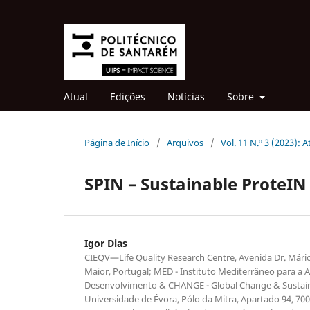
Atual
Edições
Notícias
Sobre
Página de Início
/
Arquivos
/
Vol. 11 N.º 3 (2023):
SPIN – Sustainable ProteIN
Igor Dias
CIEQV—Life Quality Research Centre, Avenida Dr. Mário
Maior, Portugal; MED - Instituto Mediterrâneo para a A
Desenvolvimento & CHANGE - Global Change & Sustainab
Universidade de Évora, Pólo da Mitra, Apartado 94, 700