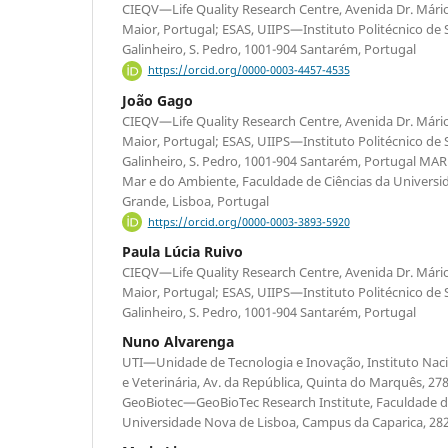
CIEQV—Life Quality Research Centre, Avenida Dr. Mário
Maior, Portugal; ESAS, UIIPS—Instituto Politécnico de
Galinheiro, S. Pedro, 1001-904 Santarém, Portugal
https://orcid.org/0000-0003-4457-4535
João Gago
CIEQV—Life Quality Research Centre, Avenida Dr. Mário
Maior, Portugal; ESAS, UIIPS—Instituto Politécnico de
Galinheiro, S. Pedro, 1001-904 Santarém, Portugal MAR
Mar e do Ambiente, Faculdade de Ciências da Univers
Grande, Lisboa, Portugal
https://orcid.org/0000-0003-3893-5920
Paula Lúcia Ruivo
CIEQV—Life Quality Research Centre, Avenida Dr. Mário
Maior, Portugal; ESAS, UIIPS—Instituto Politécnico de
Galinheiro, S. Pedro, 1001-904 Santarém, Portugal
Nuno Alvarenga
UTI—Unidade de Tecnologia e Inovação, Instituto Naci
e Veterinária, Av. da República, Quinta do Marquês, 27
GeoBiotec—GeoBioTec Research Institute, Faculdade de
Universidade Nova de Lisboa, Campus da Caparica, 282