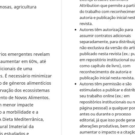
Attribution que permite a parti
inosas, agricultura
do trabalho com reconhecime
autoria e publicação inicial nes
revista.
Autores têm autorização para
assumir contratos adicionais
separadamente, para distribui
não-exclusiva da versão do art
publicado nesta revista (ex.: pu
ários emergentes revelam
em repositório institucional ou
e aumentar em 60%, até
como capítulo de livro), com
ricionais de uma
reconhecimento de autoria e
s. É necessário minimizar
publicação inicial nesta revista.
o de géneros alimentícios
Autores têm permissão e são
estimulados a publicar e distrib
ervação dos ecossistemas
seu trabalho online (ex.: em
ento de Novos Alimentos.
repositórios institucionais ou 
em menor impacte
página pessoal) a qualquer po
 a morbilidade e a
antes ou durante o processo
 Dieta Mediterrânica,
editorial, já que isso pode gera
alterações produtivas, bem c
ral Imaterial da
aumentar o impacto e a citaçã
s estudados e