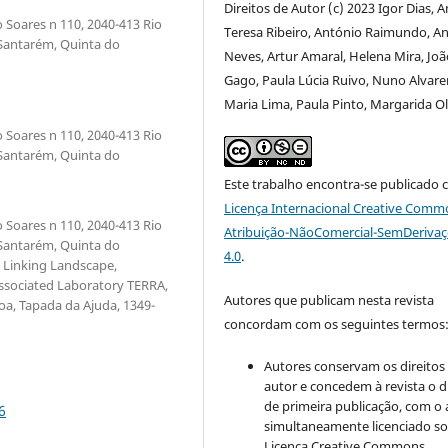
Direitos de Autor (c) 2023 Igor Dias, 
 Soares n 110, 2040-413 Rio
Teresa Ribeiro, António Raimundo, A
 Santarém, Quinta do
Neves, Artur Amaral, Helena Mira, Joã
Gago, Paula Lúcia Ruivo, Nuno Alvare
Maria Lima, Paula Pinto, Margarida Ol
 Soares n 110, 2040-413 Rio
 Santarém, Quinta do
Este trabalho encontra-se publicado 
Licença Internacional Creative Comm
 Soares n 110, 2040-413 Rio
Atribuição-NãoComercial-SemDeriva
 Santarém, Quinta do
4.0
.
F Linking Landscape,
ssociated Laboratory TERRA,
Autores que publicam nesta revista
oa, Tapada da Ajuda, 1349-
concordam com os seguintes termos
Autores conservam os direitos
autor e concedem à revista o d
de primeira publicação, com o 
6
simultaneamente licenciado so
Licença Creative Commons