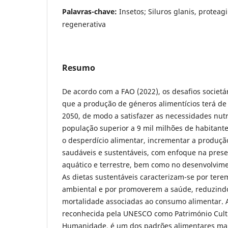
Palavras-chave:
Insetos; Siluros glanis, proteag
regenerativa
Resumo
De acordo com a FAO (2022), os desafios societ
que a produção de géneros alimentícios terá d
2050, de modo a satisfazer as necessidades nut
população superior a 9 mil milhões de habitante
o desperdício alimentar, incrementar a produçã
saudáveis e sustentáveis, com enfoque na pres
aquático e terrestre, bem como no desenvolvim
As dietas sustentáveis caracterizam-se por ter
ambiental e por promoverem a saúde, reduzindo
mortalidade associadas ao consumo alimentar. A
reconhecida pela UNESCO como Património Cultu
Humanidade, é um dos padrões alimentares mai