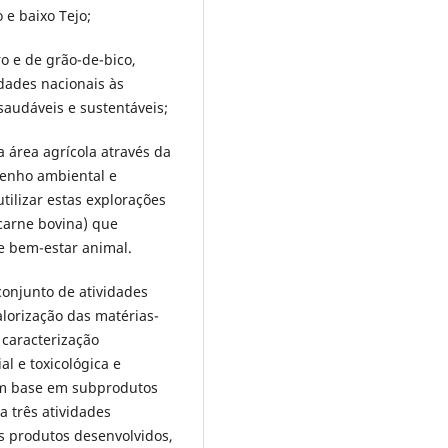
 e baixo Tejo;
o e de grão-de-bico,
edades nacionais às
saudáveis e sustentáveis;
 área agrícola através da
penho ambiental e
tilizar estas explorações
carne bovina) que
e bem-estar animal.
conjunto de atividades
alorização das matérias-
 caracterização
al e toxicológica e
om base em subprodutos
a três atividades
os produtos desenvolvidos,