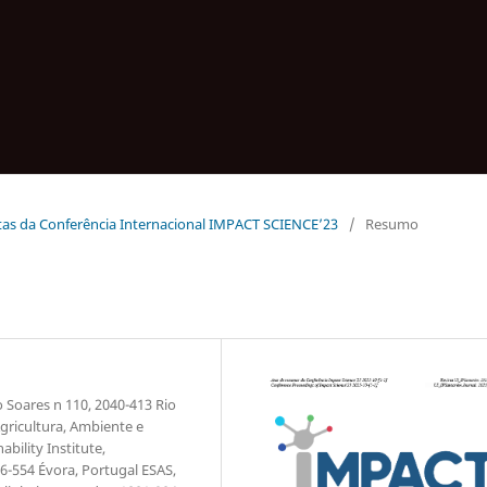
 Atas da Conferência Internacional IMPACT SCIENCE’23
/
Resumo
 Soares n 110, 2040-413 Rio
gricultura, Ambiente e
ility Institute,
6-554 Évora, Portugal ESAS,