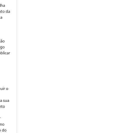
lha
nto da
ta
ção
igo
blicar
uir o
na sua
nto
r
omo
o do