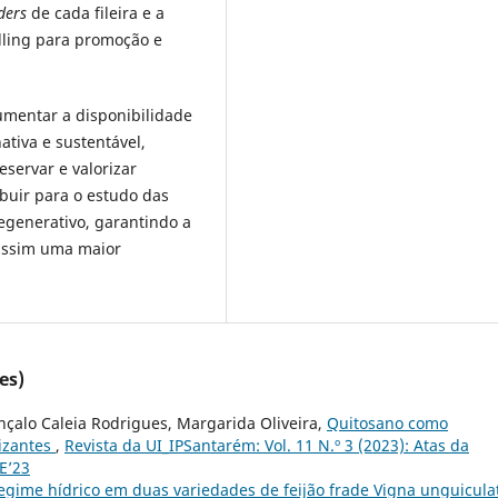
ders
de cada fileira e a
elling para promoção e
umentar a disponibilidade
tiva e sustentável,
eservar e valorizar
ibuir para o estudo das
egenerativo, garantindo a
e assim uma maior
es)
onçalo Caleia Rodrigues, Margarida Oliveira,
Quitosano como
izantes
,
Revista da UI_IPSantarém: Vol. 11 N.º 3 (2023): Atas da
E’23
regime hídrico em duas variedades de feijão frade Vigna unguicula