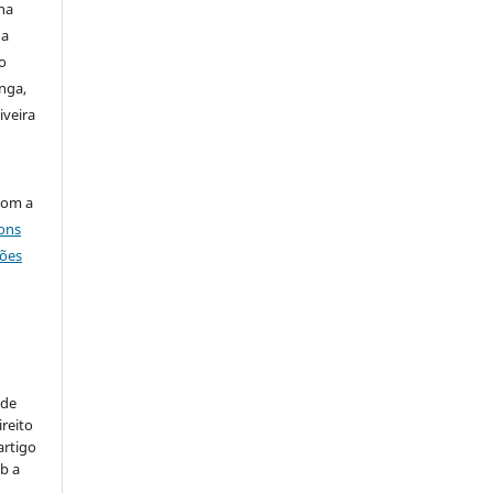
Ana
na
o
nga,
iveira
com a
ons
ções
:
 de
ireito
artigo
b a