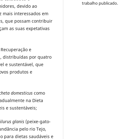
trabalho publicado.
idores, devido ao
ez mais interessados em
is, que possam contribuir
açam as suas expetativas
e Recuperação e
, distribuídas por quatro
el e sustentável, que
ovos produtos e
cheta domesticus
como
gradualmente na Dieta
is e sustentáveis;
ilurus glanis
(peixe-gato-
ndância pelo rio Tejo,
o para dietas saudáveis e