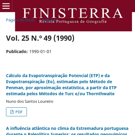
Página de Início
/
Arquivos
/
Vol. 25 N.º 49 (1990)
Vol. 25 N.º 49 (1990)
Publicado:
1990-01-01
Cálculo da Evapotranspiração Potencial (ETP) e da
Evapotranspiração (Eo), estimadas pelo Método de
Penman, por aproximação estatística, a partir da ETP
estimada pelos Métodos de Turc e/ou Thornthwaite
Nuno dos Santos Loureiro
PDF
A influência atlântica no clima da Estremadura portuguesa
durante o Paleolítico Superior: os resultados geoquímicos