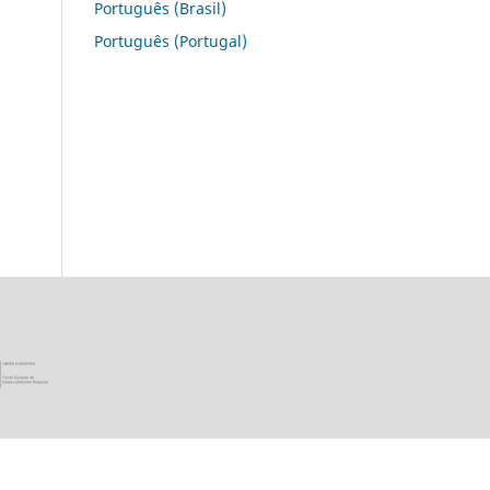
Português (Brasil)
Português (Portugal)
ica Portuguesa · Ministério da Ciência, Tecnologia e Ensino Super
União Europeia - Programa FEDER