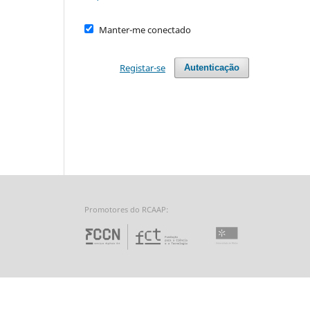
Manter-me conectado
Registar-se
Autenticação
Promotores do RCAAP:
Fundação para a Ciência 
Universidade