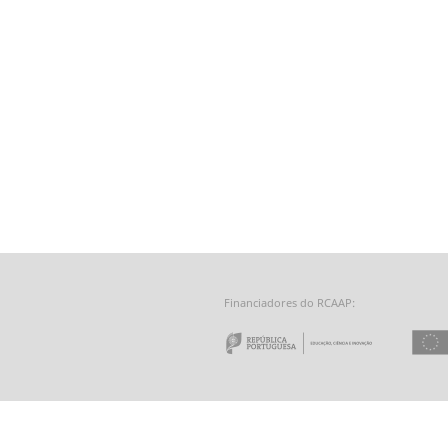
Financiadores do RCAAP:
e a Tecnologia - Fundação para a Computação Científica Nacional
 do Minho
Repúbl