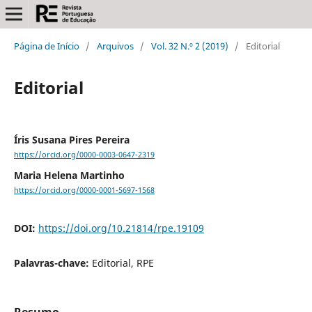
Página de Início
/
Arquivos
/
Vol. 32 N.º 2 (2019)
/
Editorial
Editorial
Íris Susana Pires Pereira
https://orcid.org/0000-0003-0647-2319
Maria Helena Martinho
https://orcid.org/0000-0001-5697-1568
DOI:
https://doi.org/10.21814/rpe.19109
Palavras-chave:
Editorial, RPE