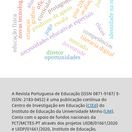
protagonismo
oficina
alunos
avaliação
identidade na rede
novas tecnologias
pisa 2006
currículo
produtos de apoio
gráfico
necessidades educativas especiais
educação física
escala
crianças
riscos
jogo
competências
literacia digital
mercado
juventude
diretor
oportunidades
A Revista Portuguesa de Educação (ISSN 0871-9187/ E-
ISSN: 2183-0452) é uma publicação contínua do
Centro de Investigação em Educação (
CIEd
) do
Instituto de Educação da Universidade Minho (
UM
).
Conta com o apoio de fundos nacionais da
FCT/MCTES-PT através dos projetos UIDB/01661/2020
e UIDP/01661/2020, Instituto de Educação,