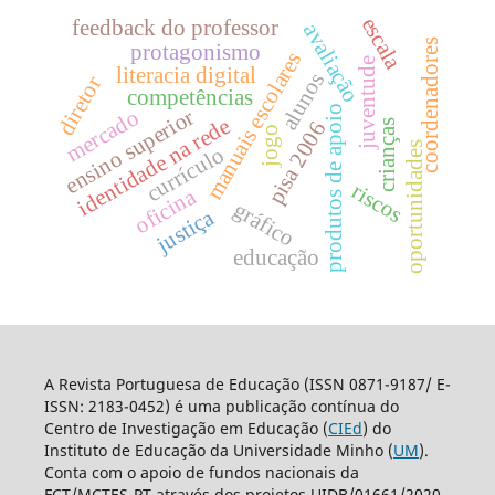
escala
feedback do professor
avaliação
coordenadores
protagonismo
manuais escolares
juventude
literacia digital
alunos
diretor
competências
produtos de apoio
ensino superior
mercado
identidade na rede
pisa 2006
crianças
jogo
oportunidades
currículo
riscos
oficina
gráfico
justiça
educação
A Revista Portuguesa de Educação (ISSN 0871-9187/ E-
ISSN: 2183-0452) é uma publicação contínua do
Centro de Investigação em Educação (
CIEd
) do
Instituto de Educação da Universidade Minho (
UM
).
Conta com o apoio de fundos nacionais da
FCT/MCTES-PT através dos projetos UIDB/01661/2020