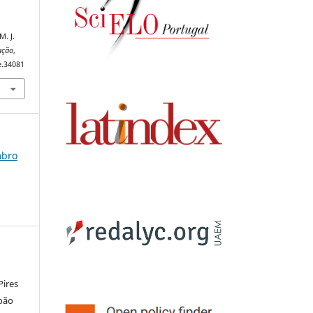
M. J.
ação
,
e.34081
mbro
Pires
João