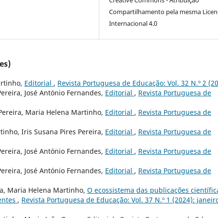
Creative Commons - Atribuição
Compartilhamento pela mesma Licen
Internacional 4.0
es)
artinho,
Editorial
,
Revista Portuguesa de Educação: Vol. 32 N.º 2 (2
Pereira, José António Fernandes,
Editorial
,
Revista Portuguesa de
 Pereira, Maria Helena Martinho,
Editorial
,
Revista Portuguesa de
inho, Iris Susana Pires Pereira,
Editorial
,
Revista Portuguesa de
Pereira, José António Fernandes,
Editorial
,
Revista Portuguesa de
Pereira, José António Fernandes,
Editorial
,
Revista Portuguesa de
ra, Maria Helena Martinho,
O ecossistema das publicações científic
gentes
,
Revista Portuguesa de Educação: Vol. 37 N.º 1 (2024): janeiro