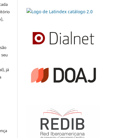
icada
itório
),
 são
o seu
l), já
a
ença