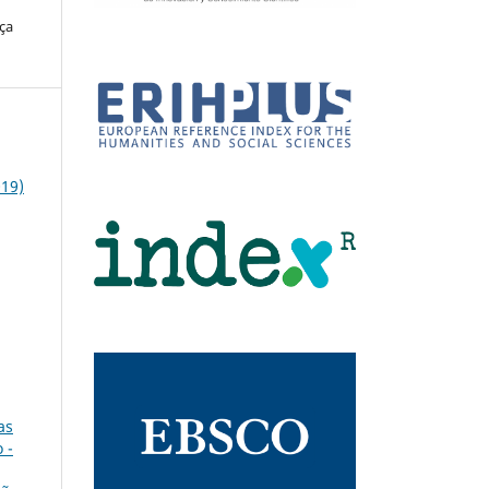
ça
019)
as
 -