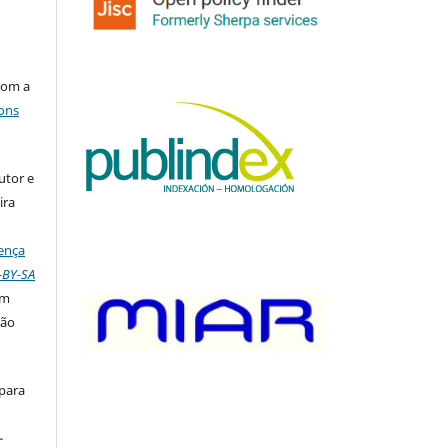
com a
ons
utor e
ira
ença
-BY-SA
om
ção
 para
-