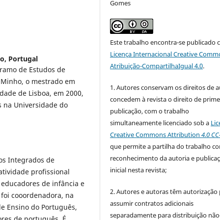
Gomes
Este trabalho encontra-se publicado 
Licença Internacional Creative Comm
o, Portugal
Atribuição-CompartilhaIgual 4.0
.
 ramo de Estudos de
 Minho, o mestrado em
1. Autores conservam os direitos de a
idade de Lisboa, em 2000,
concedem à revista o direito de prime
s na Universidade do
publicação, com o trabalho
simultaneamente licenciado sob a
Lic
Creative Commons Attribution
4.0 CC
que permite a partilha do trabalho c
reconhecimento da autoria e publica
os Integrados de
inicial nesta revista;
atividade profissional
 educadores de infância e
2. Autores e autoras têm autorização
0 foi cooordenadora, na
assumir contratos adicionais
e Ensino do Português,
separadamente para distribuição não
res de português. É