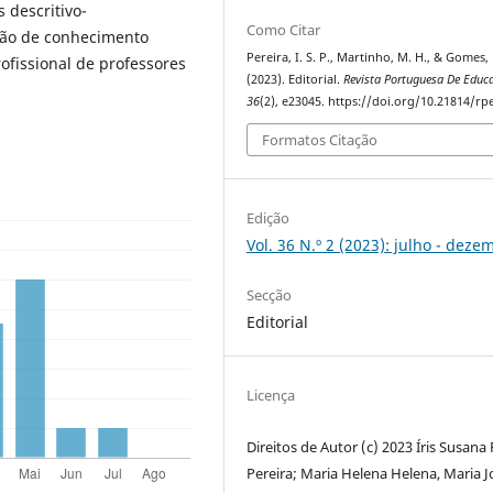
descritivo-
Como Citar
ução de conhecimento
Pereira, I. S. P., Martinho, M. H., & Gomes, 
ofissional de professores
(2023). Editorial.
Revista Portuguesa De Educ
36
(2), e23045. https://doi.org/10.21814/rp
Formatos Citação
Edição
Vol. 36 N.º 2 (2023): julho - deze
Secção
Editorial
Licença
Direitos de Autor (c) 2023 Íris Susana 
Pereira; Maria Helena Helena, Maria 