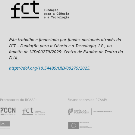
Este trabalho é financiado por fundos nacionais através da
FCT – Fundação para a Ciência e a Tecnologia, I.P., no
âmbito de UID/00279/2025: Centro de Estudos de Teatro da
FLUL.
https://doi.org/10.54499/UID/00279/2025
.
Promotores do RCAAP:
Financiadores do RCAAP:
Fundação para a Ciência e a Tecnologia - 
Repúbl
Universidade do Minho
União Europeia