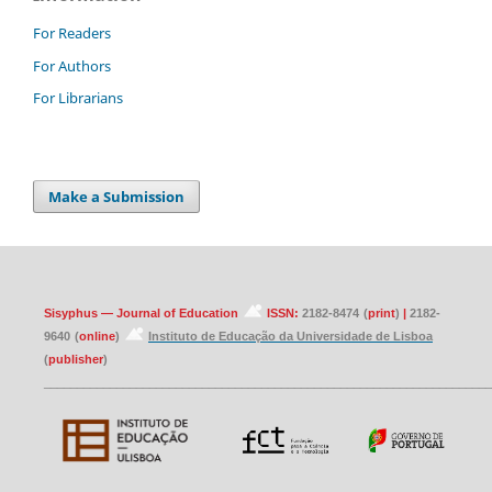
For Readers
For Authors
For Librarians
Make a Submission
Sisyphus — Journal of Education
ISSN:
2182-8474
(
print
)
|
2182-
9640
(
online
)
Instituto de Educação da Universidade de Lisboa
(
publisher
)
____________________________________________________________________