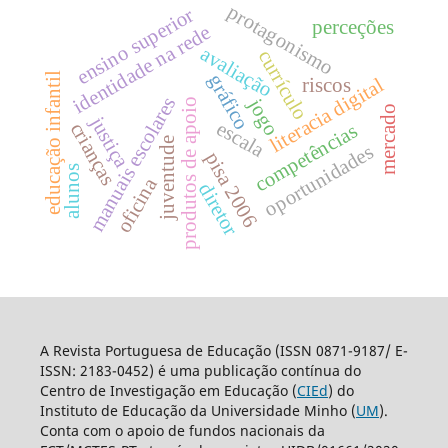
protagonismo
ensino superior
perceções
identidade na rede
avaliação
currículo
educação infantil
gráfico
literacia digital
riscos
manuais escolares
jogo
produtos de apoio
mercado
justiça
escala
crianças
competências
juventude
oportunidades
pisa 2006
alunos
oficina
diretor
A Revista Portuguesa de Educação (ISSN 0871-9187/ E-
ISSN: 2183-0452) é uma publicação contínua do
Centro de Investigação em Educação (
CIEd
) do
Instituto de Educação da Universidade Minho (
UM
).
Conta com o apoio de fundos nacionais da