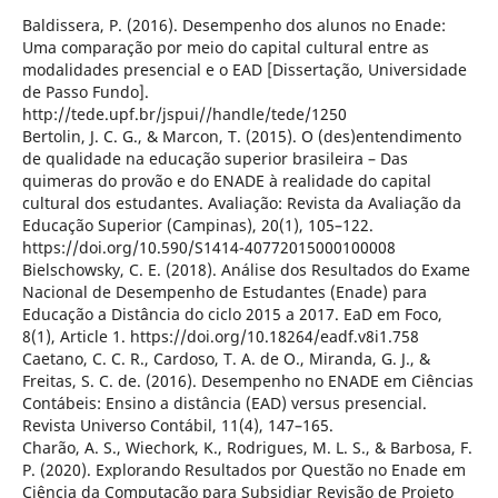
Baldissera, P. (2016). Desempenho dos alunos no Enade:
Uma comparação por meio do capital cultural entre as
modalidades presencial e o EAD [Dissertação, Universidade
de Passo Fundo].
http://tede.upf.br/jspui//handle/tede/1250
Bertolin, J. C. G., & Marcon, T. (2015). O (des)entendimento
de qualidade na educação superior brasileira – Das
quimeras do provão e do ENADE à realidade do capital
cultural dos estudantes. Avaliação: Revista da Avaliação da
Educação Superior (Campinas), 20(1), 105–122.
https://doi.org/10.590/S1414-40772015000100008
Bielschowsky, C. E. (2018). Análise dos Resultados do Exame
Nacional de Desempenho de Estudantes (Enade) para
Educação a Distância do ciclo 2015 a 2017. EaD em Foco,
8(1), Article 1. https://doi.org/10.18264/eadf.v8i1.758
Caetano, C. C. R., Cardoso, T. A. de O., Miranda, G. J., &
Freitas, S. C. de. (2016). Desempenho no ENADE em Ciências
Contábeis: Ensino a distância (EAD) versus presencial.
Revista Universo Contábil, 11(4), 147–165.
Charão, A. S., Wiechork, K., Rodrigues, M. L. S., & Barbosa, F.
P. (2020). Explorando Resultados por Questão no Enade em
Ciência da Computação para Subsidiar Revisão de Projeto