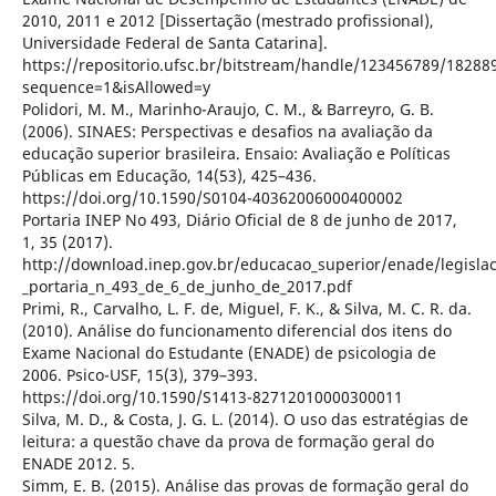
2010, 2011 e 2012 [Dissertação (mestrado profissional),
Universidade Federal de Santa Catarina].
https://repositorio.ufsc.br/bitstream/handle/123456789/18288
sequence=1&isAllowed=y
Polidori, M. M., Marinho-Araujo, C. M., & Barreyro, G. B.
(2006). SINAES: Perspectivas e desafios na avaliação da
educação superior brasileira. Ensaio: Avaliação e Políticas
Públicas em Educação, 14(53), 425–436.
https://doi.org/10.1590/S0104-40362006000400002
Portaria INEP No 493, Diário Oficial de 8 de junho de 2017,
1, 35 (2017).
http://download.inep.gov.br/educacao_superior/enade/legisla
_portaria_n_493_de_6_de_junho_de_2017.pdf
Primi, R., Carvalho, L. F. de, Miguel, F. K., & Silva, M. C. R. da.
(2010). Análise do funcionamento diferencial dos itens do
Exame Nacional do Estudante (ENADE) de psicologia de
2006. Psico-USF, 15(3), 379–393.
https://doi.org/10.1590/S1413-82712010000300011
Silva, M. D., & Costa, J. G. L. (2014). O uso das estratégias de
leitura: a questão chave da prova de formação geral do
ENADE 2012. 5.
Simm, E. B. (2015). Análise das provas de formação geral do