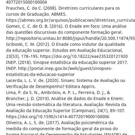
40772015000100004
Frauches, C. da C. (2008). Diretrizes curriculares para os
cursos de Graduação. ABMES.
https://abmes.org.br/arquivos/publicacoes/diretrizes_curricu
Gomes, C. C. de O. B. (2016). O Enade em foco: Uma análise
das questões discursivas do componente formação geral.
http://repositorio.unitau.br:8080/jspui/handle/20.500.11874/9
Griboski, C. M. (2012). O Enade como indutor da qualidade
da educação superior. Estudos em Avaliação Educacional,
23(53), 178–195. https://doi.org/10.18222/eae235320121920
INEP. (2018). Sinopse estatística da educação superior 2017.
INEP. http://portal.inep.gov.br/web/guest/sinopses-
estatisticas-da-educacao-superior
Lacerda, L. L. V. de. (2020). Sinaes: Sistema de Avaliação ou
Verificação de Desempenho? Editora Appris.
Lima, P. da S. N., Ambrósio, A. P. L., Ferreira, D. J., &
Brancher, J. D. (2019). Análise de dados do Enade e Enem:
Uma revisão sistemática da literatura. Avaliação: Revista da
Avaliação da Educação Superior (Campinas), 24(1), 89–107.
https://doi.org/10.1590/s1414-40772019000100006
Oliveira, A. L. S. de. (2017). Avaliação psicométrica da
medida do componente de formação geral da prova do
Exame Nacional de Desempenho de Estudantes (ENADE) de