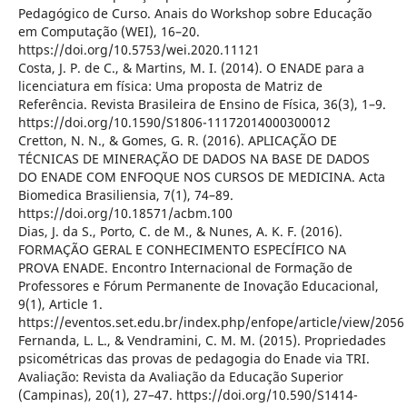
Pedagógico de Curso. Anais do Workshop sobre Educação
em Computação (WEI), 16–20.
https://doi.org/10.5753/wei.2020.11121
Costa, J. P. de C., & Martins, M. I. (2014). O ENADE para a
licenciatura em física: Uma proposta de Matriz de
Referência. Revista Brasileira de Ensino de Física, 36(3), 1–9.
https://doi.org/10.1590/S1806-11172014000300012
Cretton, N. N., & Gomes, G. R. (2016). APLICAÇÃO DE
TÉCNICAS DE MINERAÇÃO DE DADOS NA BASE DE DADOS
DO ENADE COM ENFOQUE NOS CURSOS DE MEDICINA. Acta
Biomedica Brasiliensia, 7(1), 74–89.
https://doi.org/10.18571/acbm.100
Dias, J. da S., Porto, C. de M., & Nunes, A. K. F. (2016).
FORMAÇÃO GERAL E CONHECIMENTO ESPECÍFICO NA
PROVA ENADE. Encontro Internacional de Formação de
Professores e Fórum Permanente de Inovação Educacional,
9(1), Article 1.
https://eventos.set.edu.br/index.php/enfope/article/view/2056
Fernanda, L. L., & Vendramini, C. M. M. (2015). Propriedades
psicométricas das provas de pedagogia do Enade via TRI.
Avaliação: Revista da Avaliação da Educação Superior
(Campinas), 20(1), 27–47. https://doi.org/10.590/S1414-