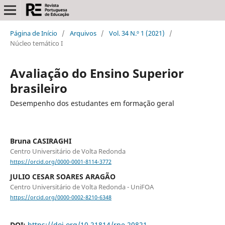
Página de Início
/
Arquivos
/
Vol. 34 N.º 1 (2021)
/
Núcleo temático I
Avaliação do Ensino Superior
brasileiro
Desempenho dos estudantes em formação geral
Bruna CASIRAGHI
Centro Universitário de Volta Redonda
https://orcid.org/0000-0001-8114-3772
JULIO CESAR SOARES ARAGÃO
Centro Universitário de Volta Redonda - UniFOA
https://orcid.org/0000-0002-8210-6348
DOI:
https://doi.org/10.21814/rpe.20821