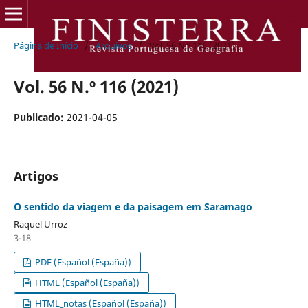
Página de Início
/
Arquivos
/
Vol. 56 N.º 116 (2021)
Vol. 56 N.º 116 (2021)
Publicado:
2021-04-05
Artigos
O sentido da viagem e da paisagem em Saramago
Raquel Urroz
3-18
PDF (Español (España))
HTML (Español (España))
HTML_notas (Español (España))