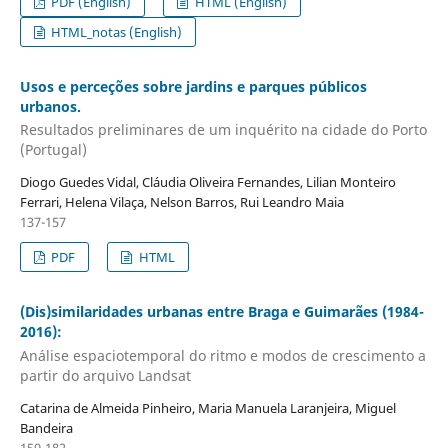
PDF (English)
HTML (English)
HTML_notas (English)
Usos e perceções sobre jardins e parques públicos
urbanos.
Resultados preliminares de um inquérito na cidade do Porto
(Portugal)
Diogo Guedes Vidal, Cláudia Oliveira Fernandes, Lilian Monteiro
Ferrari, Helena Vilaça, Nelson Barros, Rui Leandro Maia
137-157
PDF
HTML
(Dis)similaridades urbanas entre Braga e Guimarães (1984-
2016):
Análise espaciotemporal do ritmo e modos de crescimento a
partir do arquivo Landsat
Catarina de Almeida Pinheiro, Maria Manuela Laranjeira, Miguel
Bandeira
159-182