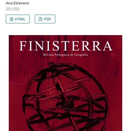
Ana Estevens
251-253
HTML
PDF