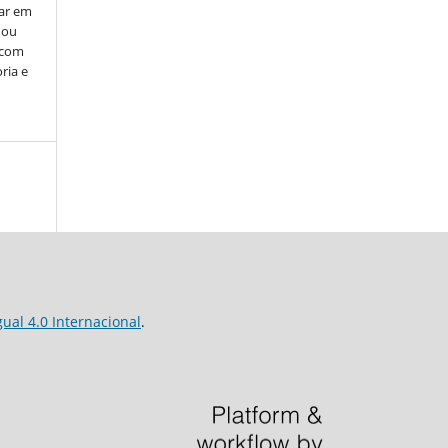
car em
 ou
, com
ria e
al 4.0 Internacional
.