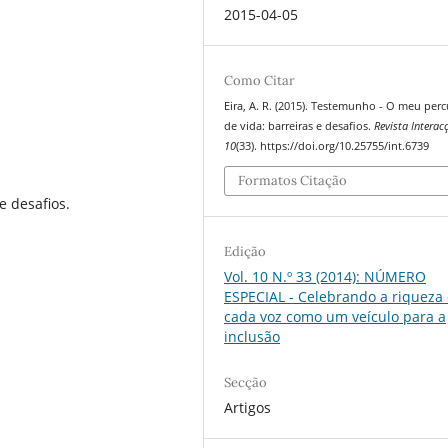
2015-04-05
Como Citar
Eira, A. R. (2015). Testemunho - O meu per
de vida: barreiras e desafios.
Revista Interac
10
(33). https://doi.org/10.25755/int.6739
Formatos Citação
e desafios.
Edição
Vol. 10 N.º 33 (2014): NÚMERO
ESPECIAL - Celebrando a riqueza
cada voz como um veículo para a
inclusão
Secção
Artigos