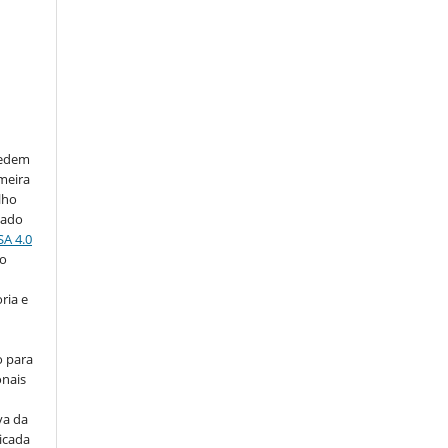
cedem
imeira
lho
iado
SA 4.0
do
ria e
o para
onais
va da
icada