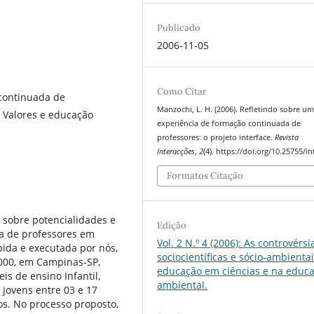
Publicado
2006-11-05
Como Citar
continuada de
Manzochi, L. H. (2006). Refletindo sobre u
, Valores e educação
experiência de formação continuada de
professores: o projeto interface.
Revista
Interacções
,
2
(4). https://doi.org/10.25755/in
Formatos Citação
a sobre potencialidades e
Edição
a de professores em
Vol. 2 N.º 4 (2006): As controvérsi
bida e executada por nós,
sociocientíficas e sócio-ambienta
2000, em Campinas-SP,
educação em ciências e na educ
is de ensino Infantil,
ambiental.
jovens entre 03 e 17
os. No processo proposto,