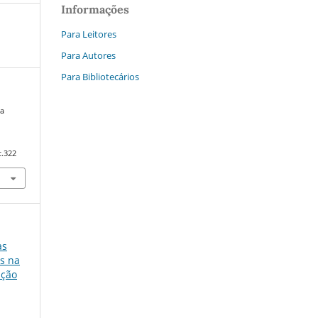
Informações
Para Leitores
Para Autores
Para Bibliotecários
ma
t.322
as
is na
ação