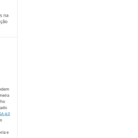
is na
ação
cedem
imeira
lho
iado
SA 4.0
do
ria e