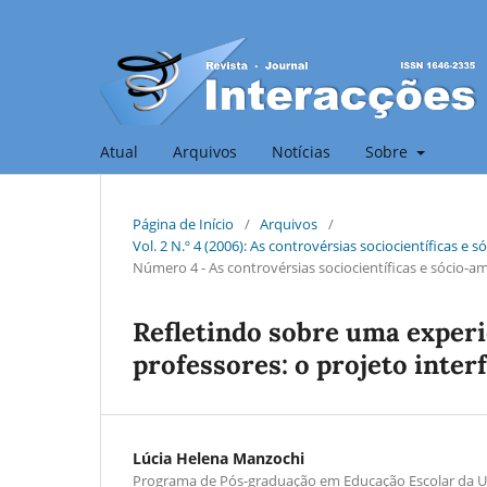
Atual
Arquivos
Notícias
Sobre
Página de Início
/
Arquivos
/
Vol. 2 N.º 4 (2006): As controvérsias sociocientíficas 
Número 4 - As controvérsias sociocientíficas e sócio-
Refletindo sobre uma exper
professores: o projeto inter
Lúcia Helena Manzochi
Programa de Pós-graduação em Educação Escolar da U