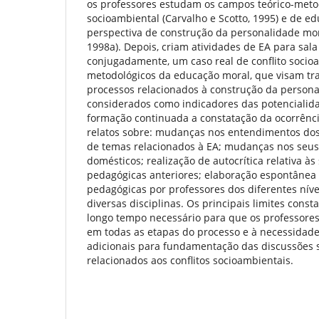
os professores estudam os campos teórico-metod
socioambiental (Carvalho e Scotto, 1995) e de e
perspectiva de construção da personalidade mor
1998a). Depois, criam atividades de EA para sala 
conjugadamente, um caso real de conflito socio
metodológicos da educação moral, que visam tr
processos relacionados à construção da person
considerados como indicadores das potencialid
formação continuada a constatação da ocorrênci
relatos sobre: mudanças nos entendimentos dos
de temas relacionados à EA; mudanças nos seus
domésticos; realização de autocrítica relativa às
pedagógicas anteriores; elaboração espontânea 
pedagógicas por professores dos diferentes níve
diversas disciplinas. Os principais limites cons
longo tempo necessário para que os professore
em todas as etapas do processo e à necessidade
adicionais para fundamentação das discussões s
relacionados aos conflitos socioambientais.