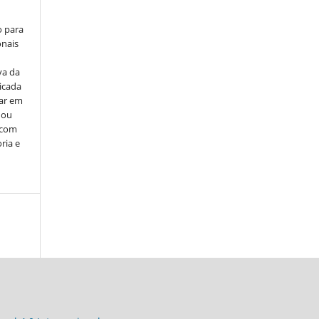
o para
onais
va da
icada
car em
 ou
, com
ria e