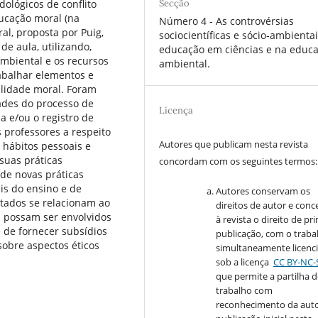
Secção
ológicos de conflito
ducação moral (na
Número 4 - As controvérsias
al, proposta por Puig,
sociocientíficas e sócio-ambienta
de aula, utilizando,
educação em ciências e na educ
ambiental e os recursos
ambiental.
abalhar elementos e
alidade moral. Foram
ades do processo de
Licença
a e/ou o registro de
 professores a respeito
Autores que publicam nesta revista
 hábitos pessoais e
 suas práticas
concordam com os seguintes termos:
de novas práticas
is do ensino e de
Autores conservam os
tatados se relacionam ao
direitos de autor e con
s possam ser envolvidos
à revista o direito de pr
 de fornecer subsídios
publicação, com o traba
obre aspectos éticos
simultaneamente licenc
sob a licença
CC BY-NC-
que permite a partilha 
trabalho com
reconhecimento da auto